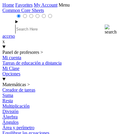
Home
Favorites
My Account
Menu
Common Core Sheets
acceso
x
Panel de profesores
>
Mi cuenta
Tareas de educación a distancia
Mi Clase
Opciones
Matemáticas
>
Creador de tareas
Suma
Resta
Multiplicación
División
Álgebra
Ángulos
Área y perímetro
Equilibrar las ecuaciones