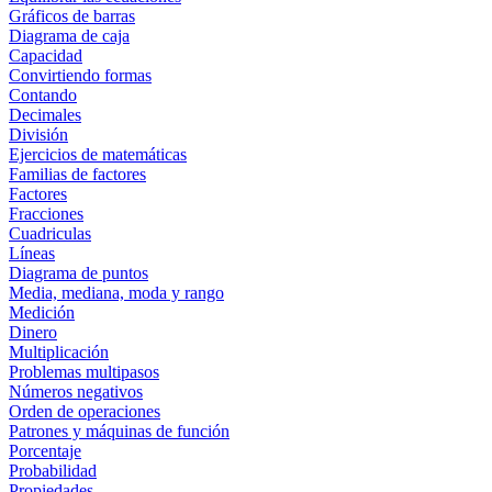
Gráficos de barras
Diagrama de caja
Capacidad
Convirtiendo formas
Contando
Decimales
División
Ejercicios de matemáticas
Familias de factores
Factores
Fracciones
Cuadriculas
Líneas
Diagrama de puntos
Media, mediana, moda y rango
Medición
Dinero
Multiplicación
Problemas multipasos
Números negativos
Orden de operaciones
Patrones y máquinas de función
Porcentaje
Probabilidad
Propiedades