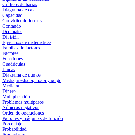
Gráficos de barras
Diagrama de caja
Capacidad
Convirtiendo formas
Contando
Decimales
División
Ejercicios de matemáticas
Familias de factores
Factores
Fracciones
Cuadriculas
Líneas
Diagrama de puntos
Media, mediana, moda y rango
Medición
Dinero
Multiplicación
Problemas multipasos
Números negativos
Orden de operaciones
Patrones y máquinas de función
Porcentaje
Probabilidad
Propiedades