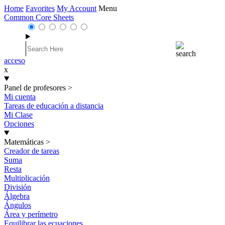
Home
Favorites
My Account
Menu
Common Core Sheets
acceso
x
Panel de profesores
>
Mi cuenta
Tareas de educación a distancia
Mi Clase
Opciones
Matemáticas
>
Creador de tareas
Suma
Resta
Multiplicación
División
Álgebra
Ángulos
Área y perímetro
Equilibrar las ecuaciones