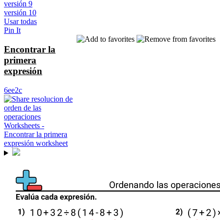
versión 9
versión 10
Usar todas
Pin It
Encontrar la
primera
expresión
6ee2c