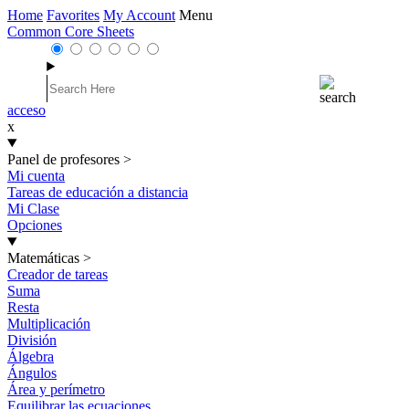
Home
Favorites
My Account
Menu
Common Core Sheets
acceso
x
Panel de profesores
>
Mi cuenta
Tareas de educación a distancia
Mi Clase
Opciones
Matemáticas
>
Creador de tareas
Suma
Resta
Multiplicación
División
Álgebra
Ángulos
Área y perímetro
Equilibrar las ecuaciones