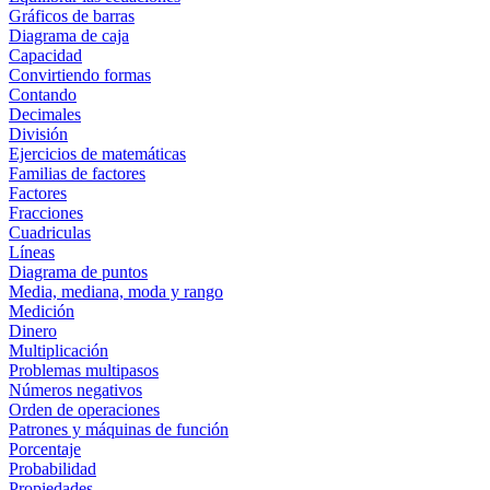
Gráficos de barras
Diagrama de caja
Capacidad
Convirtiendo formas
Contando
Decimales
División
Ejercicios de matemáticas
Familias de factores
Factores
Fracciones
Cuadriculas
Líneas
Diagrama de puntos
Media, mediana, moda y rango
Medición
Dinero
Multiplicación
Problemas multipasos
Números negativos
Orden de operaciones
Patrones y máquinas de función
Porcentaje
Probabilidad
Propiedades