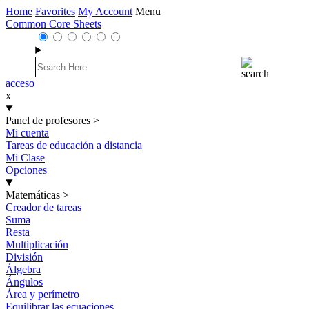
Home
Favorites
My Account
Menu
Common Core Sheets
acceso
x
Panel de profesores
>
Mi cuenta
Tareas de educación a distancia
Mi Clase
Opciones
Matemáticas
>
Creador de tareas
Suma
Resta
Multiplicación
División
Álgebra
Ángulos
Área y perímetro
Equilibrar las ecuaciones