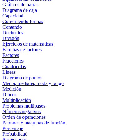
Gráficos de barras
Diagrama de caja
Capacidad
Convirtiendo formas
Contando
Decimales
División
Ejercicios de matemáticas
Familias de factores
Factores
Fracciones
Cuadriculas
Líneas
Diagrama de puntos
Media, mediana, moda y rango
Medición
Dinero
Multiplicación
Problemas multipasos
Números negativos
Orden de operaciones
Patrones y máquinas de función
Porcentaje
Probabilidad
Propiedades