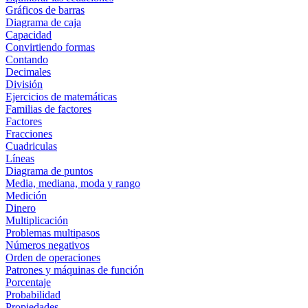
Gráficos de barras
Diagrama de caja
Capacidad
Convirtiendo formas
Contando
Decimales
División
Ejercicios de matemáticas
Familias de factores
Factores
Fracciones
Cuadriculas
Líneas
Diagrama de puntos
Media, mediana, moda y rango
Medición
Dinero
Multiplicación
Problemas multipasos
Números negativos
Orden de operaciones
Patrones y máquinas de función
Porcentaje
Probabilidad
Propiedades