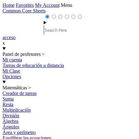
Home
Favorites
My Account
Menu
Common Core Sheets
acceso
x
Panel de profesores
>
Mi cuenta
Tareas de educación a distancia
Mi Clase
Opciones
Matemáticas
>
Creador de tareas
Suma
Resta
Multiplicación
División
Álgebra
Ángulos
Área y perímetro
Equilibrar las ecuaciones