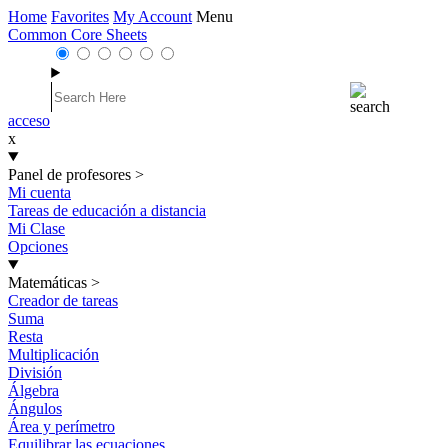
Home
Favorites
My Account
Menu
Common Core Sheets
acceso
x
Panel de profesores
>
Mi cuenta
Tareas de educación a distancia
Mi Clase
Opciones
Matemáticas
>
Creador de tareas
Suma
Resta
Multiplicación
División
Álgebra
Ángulos
Área y perímetro
Equilibrar las ecuaciones