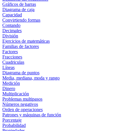
Gráficos de barras
Diagrama de caja
Capacidad
Convirtiendo formas
Contando
Decimales
División
Ejercicios de matemáticas
Familias de factores
Factores
Fracciones
Cuadriculas
Líneas
Diagrama de puntos
Media, mediana, moda y rango
Medición
Dinero
Multiplicación
Problemas multipasos
Números negativos
Orden de operaciones
Patrones y máquinas de función
Porcentaje
Probabilidad
Propiedades