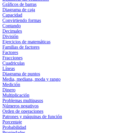
Gráficos de barras
Diagrama de caja
Capacidad
Convirtiendo formas
Contando
Decimales
División
Ejercicios de matemáticas
Familias de factores
Factores
Fracciones
Cuadriculas
Líneas
Diagrama de puntos
Media, mediana, moda y rango
Medición
Dinero
Multiplicación
Problemas multipasos
Números negativos
Orden de operaciones
Patrones y máquinas de función
Porcentaje
Probabilidad
Propiedades