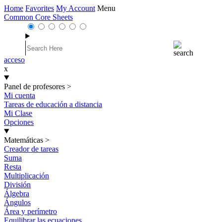
Home
Favorites
My Account
Menu
Common Core Sheets
acceso
x
Panel de profesores
>
Mi cuenta
Tareas de educación a distancia
Mi Clase
Opciones
Matemáticas
>
Creador de tareas
Suma
Resta
Multiplicación
División
Álgebra
Ángulos
Área y perímetro
Equilibrar las ecuaciones