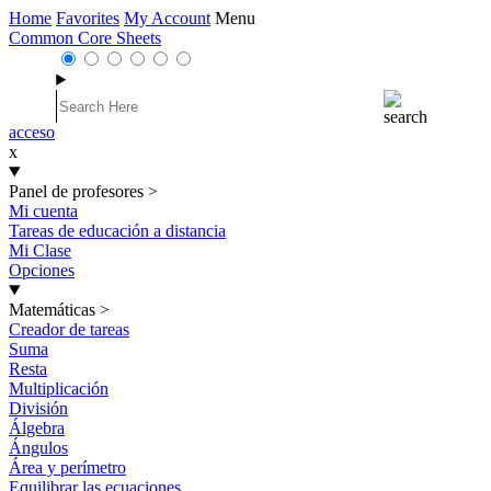
Home
Favorites
My Account
Menu
Common Core Sheets
acceso
x
Panel de profesores
>
Mi cuenta
Tareas de educación a distancia
Mi Clase
Opciones
Matemáticas
>
Creador de tareas
Suma
Resta
Multiplicación
División
Álgebra
Ángulos
Área y perímetro
Equilibrar las ecuaciones