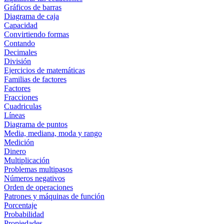
Gráficos de barras
Diagrama de caja
Capacidad
Convirtiendo formas
Contando
Decimales
División
Ejercicios de matemáticas
Familias de factores
Factores
Fracciones
Cuadriculas
Líneas
Diagrama de puntos
Media, mediana, moda y rango
Medición
Dinero
Multiplicación
Problemas multipasos
Números negativos
Orden de operaciones
Patrones y máquinas de función
Porcentaje
Probabilidad
Propiedades