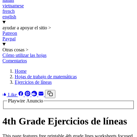
italian
vietnamese
french
english
ayudar a apoyar el sitio
>
Patreon
Paypal
Otras cosas
>
Cómo utilizar las hojas
Comentarios
Home
Hojas de trabajo de matemáticas
Ejercicios de líneas
Like
Playwire Anuncio
4th Grade Ejercicios de líneas
This page features free printable 4th grade lines worksheets focused