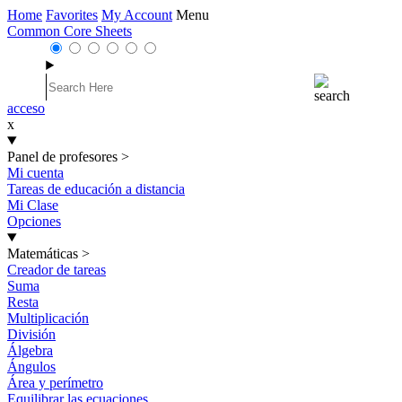
Home
Favorites
My Account
Menu
Common Core Sheets
acceso
x
Panel de profesores
>
Mi cuenta
Tareas de educación a distancia
Mi Clase
Opciones
Matemáticas
>
Creador de tareas
Suma
Resta
Multiplicación
División
Álgebra
Ángulos
Área y perímetro
Equilibrar las ecuaciones