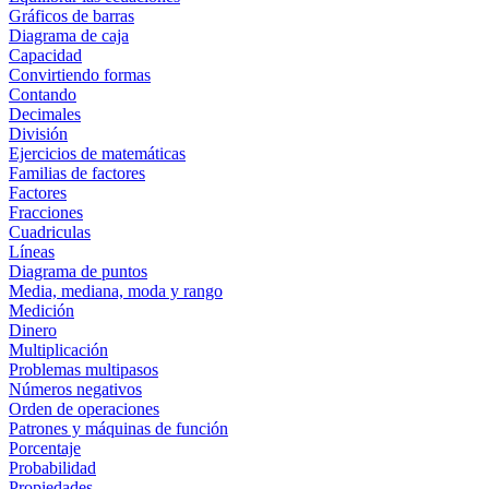
Gráficos de barras
Diagrama de caja
Capacidad
Convirtiendo formas
Contando
Decimales
División
Ejercicios de matemáticas
Familias de factores
Factores
Fracciones
Cuadriculas
Líneas
Diagrama de puntos
Media, mediana, moda y rango
Medición
Dinero
Multiplicación
Problemas multipasos
Números negativos
Orden de operaciones
Patrones y máquinas de función
Porcentaje
Probabilidad
Propiedades