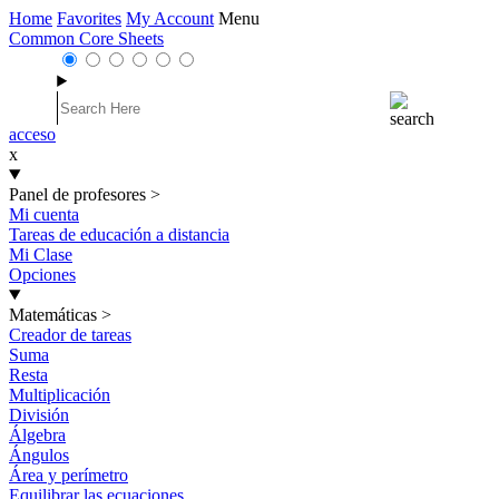
Home
Favorites
My Account
Menu
Common Core Sheets
acceso
x
Panel de profesores
>
Mi cuenta
Tareas de educación a distancia
Mi Clase
Opciones
Matemáticas
>
Creador de tareas
Suma
Resta
Multiplicación
División
Álgebra
Ángulos
Área y perímetro
Equilibrar las ecuaciones