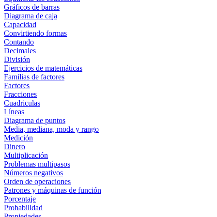
Gráficos de barras
Diagrama de caja
Capacidad
Convirtiendo formas
Contando
Decimales
División
Ejercicios de matemáticas
Familias de factores
Factores
Fracciones
Cuadriculas
Líneas
Diagrama de puntos
Media, mediana, moda y rango
Medición
Dinero
Multiplicación
Problemas multipasos
Números negativos
Orden de operaciones
Patrones y máquinas de función
Porcentaje
Probabilidad
Propiedades