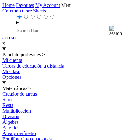
Home
Favorites
My Account
Menu
Common Core Sheets
acceso
x
Panel de profesores
>
Mi cuenta
Tareas de educación a distancia
Mi Clase
Opciones
Matemáticas
>
Creador de tareas
Suma
Resta
Multiplicación
División
Álgebra
Ángulos
Área y perímetro
Equilibrar las ecuaciones