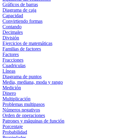
Gráficos de barras
Diagrama de caja
Capacidad
Convirtiendo formas
Contando
Decimales
División
Ejercicios de matemáticas
Familias de factores
Factores
Fracciones
Cuadriculas
Líneas
Diagrama de puntos
Media, mediana, moda y rango
Medición
Dinero
Multiplicación
Problemas multipasos
Números negativos
Orden de operaciones
Patrones y máquinas de función
Porcentaje
Probabilidad
Propiedades