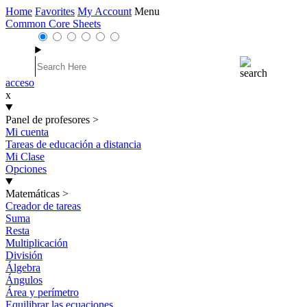
Home
Favorites
My Account
Menu
Common Core Sheets
acceso
x
Panel de profesores
>
Mi cuenta
Tareas de educación a distancia
Mi Clase
Opciones
Matemáticas
>
Creador de tareas
Suma
Resta
Multiplicación
División
Álgebra
Ángulos
Área y perímetro
Equilibrar las ecuaciones