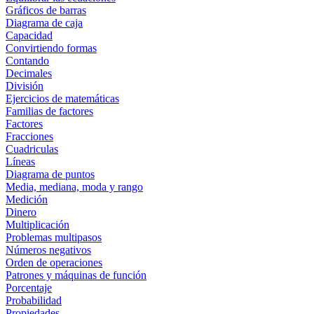
Gráficos de barras
Diagrama de caja
Capacidad
Convirtiendo formas
Contando
Decimales
División
Ejercicios de matemáticas
Familias de factores
Factores
Fracciones
Cuadriculas
Líneas
Diagrama de puntos
Media, mediana, moda y rango
Medición
Dinero
Multiplicación
Problemas multipasos
Números negativos
Orden de operaciones
Patrones y máquinas de función
Porcentaje
Probabilidad
Propiedades