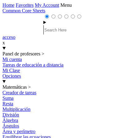
Home
Favorites
My Account
Menu
Common Core Sheets
acceso
x
Panel de profesores
>
Mi cuenta
Tareas de educación a distancia
Mi Clase
Opciones
Matemáticas
>
Creador de tareas
Suma
Resta
Multiplicación
División
Álgebra
Ángulos
Área y perímetro
Equilibrar las ecuaciones