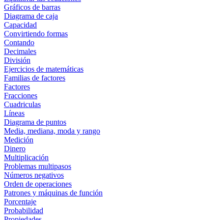
Gráficos de barras
Diagrama de caja
Capacidad
Convirtiendo formas
Contando
Decimales
División
Ejercicios de matemáticas
Familias de factores
Factores
Fracciones
Cuadriculas
Líneas
Diagrama de puntos
Media, mediana, moda y rango
Medición
Dinero
Multiplicación
Problemas multipasos
Números negativos
Orden de operaciones
Patrones y máquinas de función
Porcentaje
Probabilidad
Propiedades