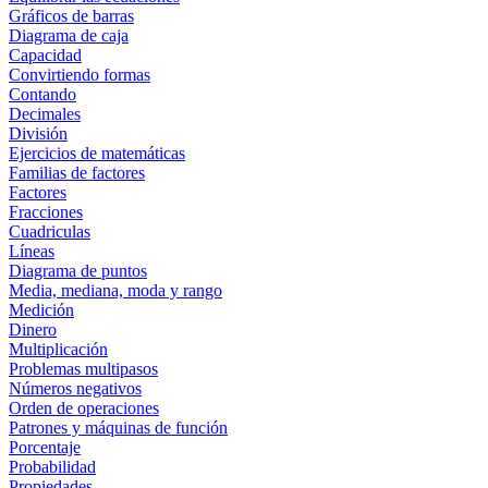
Gráficos de barras
Diagrama de caja
Capacidad
Convirtiendo formas
Contando
Decimales
División
Ejercicios de matemáticas
Familias de factores
Factores
Fracciones
Cuadriculas
Líneas
Diagrama de puntos
Media, mediana, moda y rango
Medición
Dinero
Multiplicación
Problemas multipasos
Números negativos
Orden de operaciones
Patrones y máquinas de función
Porcentaje
Probabilidad
Propiedades