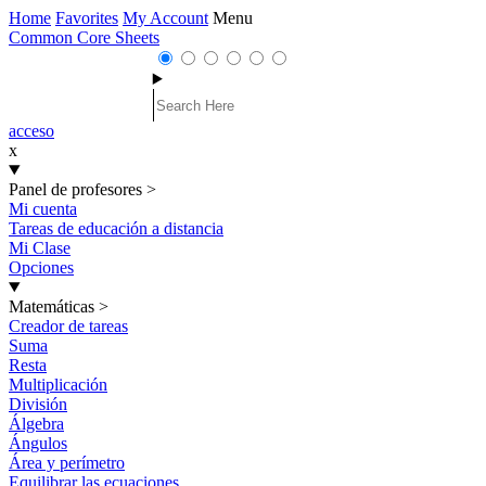
Home
Favorites
My Account
Menu
Common Core Sheets
acceso
x
Panel de profesores
>
Mi cuenta
Tareas de educación a distancia
Mi Clase
Opciones
Matemáticas
>
Creador de tareas
Suma
Resta
Multiplicación
División
Álgebra
Ángulos
Área y perímetro
Equilibrar las ecuaciones