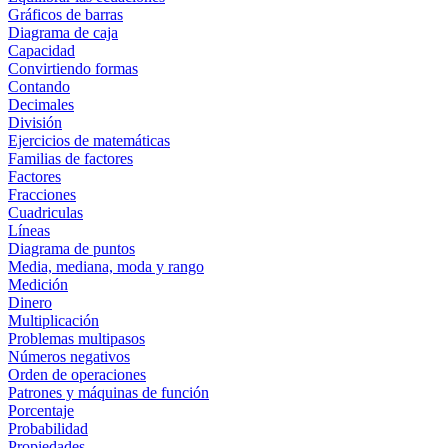
Gráficos de barras
Diagrama de caja
Capacidad
Convirtiendo formas
Contando
Decimales
División
Ejercicios de matemáticas
Familias de factores
Factores
Fracciones
Cuadriculas
Líneas
Diagrama de puntos
Media, mediana, moda y rango
Medición
Dinero
Multiplicación
Problemas multipasos
Números negativos
Orden de operaciones
Patrones y máquinas de función
Porcentaje
Probabilidad
Propiedades