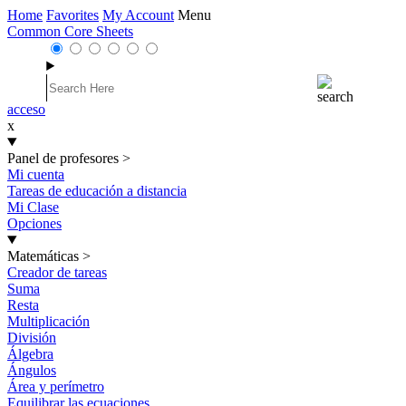
Home
Favorites
My Account
Menu
Common Core Sheets
acceso
x
Panel de profesores
>
Mi cuenta
Tareas de educación a distancia
Mi Clase
Opciones
Matemáticas
>
Creador de tareas
Suma
Resta
Multiplicación
División
Álgebra
Ángulos
Área y perímetro
Equilibrar las ecuaciones