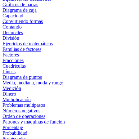
Gráficos de barras
Diagrama de caja
Capacidad
Convirtiendo formas
Contando
Decimales
División
Ejercicios de matemáticas
Familias de factores
Factores
Fracciones
Cuadriculas
Líneas
Diagrama de puntos
Media, mediana, moda y rango
Medición
Dinero
Multiplicación
Problemas multipasos
Números negativos
Orden de operaciones
Patrones y máquinas de función
Porcentaje
Probabilidad
Propiedades