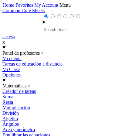
Home
Favorites
My Account
Menu
Common Core Sheets
acceso
x
Panel de profesores
>
Mi cuenta
Tareas de educación a distancia
Mi Clase
Opciones
Matemáticas
>
Creador de tareas
Suma
Resta
Multiplicación
División
Álgebra
Ángulos
Área y perímetro
Equilibrar las ecuaciones