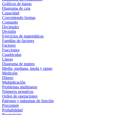
Gráficos de barras
Diagrama de caja
Capacidad
Convirtiendo formas
Contando
Decimales
División
Ejercicios de matemáticas
Familias de factores
Factores
Fracciones
Cuadriculas
Líneas
Diagrama de puntos
Media, mediana, moda y rango
Medición
Dinero
Multiplicación
Problemas multipasos
Números negativos
Orden de operaciones
Patrones y máquinas de función
Porcentaje
Probabilidad
Propiedades