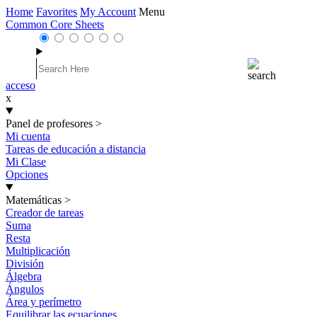
Home
Favorites
My Account
Menu
Common Core Sheets
acceso
x
Panel de profesores
>
Mi cuenta
Tareas de educación a distancia
Mi Clase
Opciones
Matemáticas
>
Creador de tareas
Suma
Resta
Multiplicación
División
Álgebra
Ángulos
Área y perímetro
Equilibrar las ecuaciones