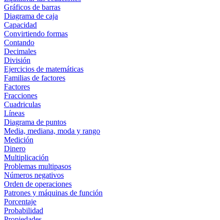
Gráficos de barras
Diagrama de caja
Capacidad
Convirtiendo formas
Contando
Decimales
División
Ejercicios de matemáticas
Familias de factores
Factores
Fracciones
Cuadriculas
Líneas
Diagrama de puntos
Media, mediana, moda y rango
Medición
Dinero
Multiplicación
Problemas multipasos
Números negativos
Orden de operaciones
Patrones y máquinas de función
Porcentaje
Probabilidad
Propiedades