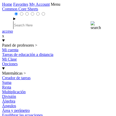
Home
Favorites
My Account
Menu
Common Core Sheets
acceso
x
Panel de profesores
>
Mi cuenta
Tareas de educación a distancia
Mi Clase
Opciones
Matemáticas
>
Creador de tareas
Suma
Resta
Multiplicación
División
Álgebra
Ángulos
Área y perímetro
Equilibrar las ecuaciones