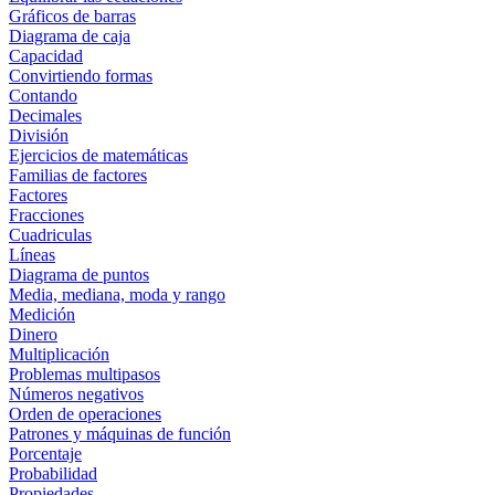
Gráficos de barras
Diagrama de caja
Capacidad
Convirtiendo formas
Contando
Decimales
División
Ejercicios de matemáticas
Familias de factores
Factores
Fracciones
Cuadriculas
Líneas
Diagrama de puntos
Media, mediana, moda y rango
Medición
Dinero
Multiplicación
Problemas multipasos
Números negativos
Orden de operaciones
Patrones y máquinas de función
Porcentaje
Probabilidad
Propiedades