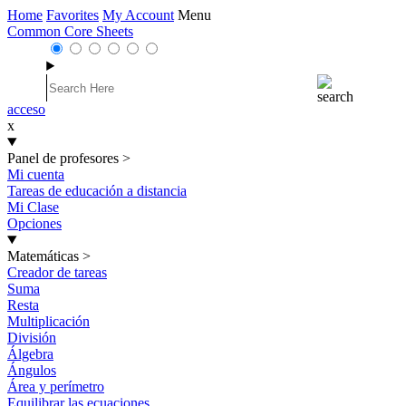
Home
Favorites
My Account
Menu
Common Core Sheets
acceso
x
Panel de profesores
>
Mi cuenta
Tareas de educación a distancia
Mi Clase
Opciones
Matemáticas
>
Creador de tareas
Suma
Resta
Multiplicación
División
Álgebra
Ángulos
Área y perímetro
Equilibrar las ecuaciones