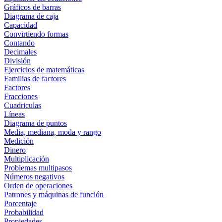
Gráficos de barras
Diagrama de caja
Capacidad
Convirtiendo formas
Contando
Decimales
División
Ejercicios de matemáticas
Familias de factores
Factores
Fracciones
Cuadriculas
Líneas
Diagrama de puntos
Media, mediana, moda y rango
Medición
Dinero
Multiplicación
Problemas multipasos
Números negativos
Orden de operaciones
Patrones y máquinas de función
Porcentaje
Probabilidad
Propiedades