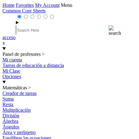
Home
Favorites
My Account
Menu
Common Core Sheets
acceso
x
Panel de profesores
>
Mi cuenta
Tareas de educación a distancia
Mi Clase
Opciones
Matemáticas
>
Creador de tareas
Suma
Resta
Multiplicación
División
Álgebra
Ángulos
Área y perímetro
Equilibrar las ecuaciones