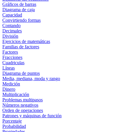
Gráficos de barras
Diagrama de caja
Capacidad
Convirtiendo formas
Contando
Decimales
División
Ejercicios de matemáticas
Familias de factores
Factores
Fracciones
Cuadriculas
Líneas
Diagrama de puntos
Media, mediana, moda y rango
Medición
Dinero
Multiplicación
Problemas multipasos
Números negativos
Orden de operaciones
Patrones y máquinas de función
Porcentaje
Probabilidad
Propiedades